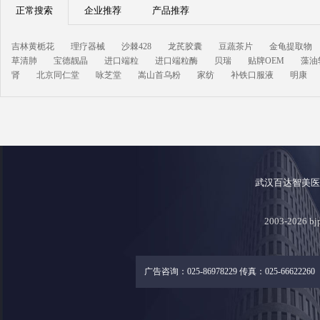
正常搜索
企业推荐
产品推荐
吉林黄栀花
理疗器械
沙棘428
龙芪胶囊
豆蔬茶片
金龟提取物
草清肺
宝德靓晶
进口端粒
进口端粒酶
贝瑞
贴牌OEM
藻油
肾
北京同仁堂
咏芝堂
嵩山首乌粉
家纺
补铁口服液
明康
武汉百达智美
2003-2026
广告咨询：025-86978229 传真：025-66622260